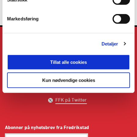
8
Vålerenga
0
0
0
Markedsføring
Detaljer
Tillat alle cookies
E-post
:
info@fredrikstadfk.no
Kontakt oss
Kun nødvendige cookies
FFK på Facebook
FFK på Instagram
FFK på Twitter
Abonner på nyhetsbrev fra Fredrikstad