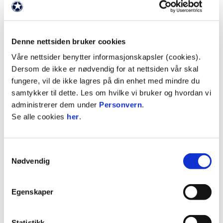
3
KFUM
7
11
15
4
Sarpsborg 08
7
5
12
5
Bodø/Glimt
7
2
12
Denne nettsiden bruker cookies
6
HamKam Nasj.
7
-5
6
Våre nettsider benytter informasjonskapsler (cookies).
7
Moss
7
-29
1
Dersom de ikke er nødvendig for at nettsiden vår skal
8
Tromsø
7
-32
1
fungere, vil de ikke lagres på din enhet med mindre du
samtykker til dette. Les om hvilke vi bruker og hvordan vi
Nasjonal G14 sluttspill høst -
administrerer dem under
Personvern
.
Gruppe A - 2026
Se alle cookies
her
.
S
+/-
P
1
Brann
0
0
0
Samtykkevalg
Nødvendig
2
Bryne
0
0
0
3
Fredrikstad
0
0
0
4
Lillestrøm
0
0
0
Egenskaper
5
Sogndal
0
0
0
6
Stabæk
0
0
0
7
Start
0
0
0
Statistikk