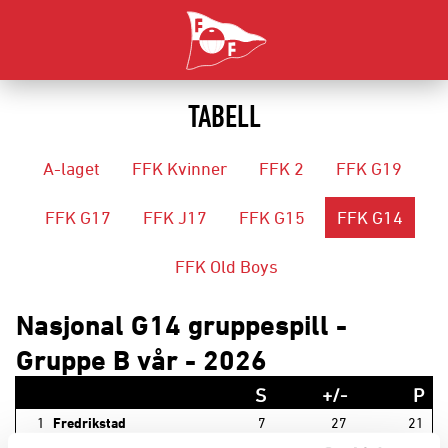
TABELL
A-laget
FFK Kvinner
FFK 2
FFK G19
FFK G17
FFK J17
FFK G15
FFK G14
FFK Old Boys
Nasjonal G14 gruppespill -
Gruppe B vår - 2026
S
+/-
P
1
Fredrikstad
7
27
21
2
Stabæk
7
21
15