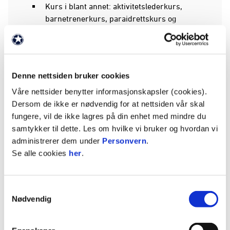
Kurs i blant annet: aktivitetslederkurs,
barnetrenerkurs, paraidrettskurs og
dommerkurs
Ungdom som viser engasjement, vilje og
riktige holdninger får tilbud om
Denne nettsiden bruker cookies
videreutdanning innen idretten de ønsker å
Våre nettsider benytter informasjonskapsler (cookies).
fordype seg i
Dersom de ikke er nødvendig for at nettsiden vår skal
fungere, vil de ikke lagres på din enhet med mindre du
Muligheter for deltidsarbeid eller andre
samtykker til dette. Les om hvilke vi bruker og hvordan vi
roller som ressurspersoner i
administrerer dem under
Personvern
.
lokalsamfunnet
Se alle cookies
her
.
Samarbeidspartnere (kan endres underveis):
SpareBank 1, Rolvsøy IF, Padelsenter Fredrikstad,
Samtykkevalg
Friskis & Svettis, Selbak TIF, Viken Idrettskrets,
Nødvendig
NFF Østfold, Områdesatsning Fredrikstad,
Fredrikstad Ung Satsning (FUS), Fredrikstad
kommune, Forebyggende enhet i Politiet,