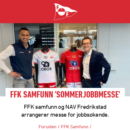
FFK SAMFUNN 'SOMMERJOBBMESSE'
FFK samfunn og NAV Fredrikstad
arrangerer messe for jobbsøkende.
Forsiden
/
FFK Samfunn
/