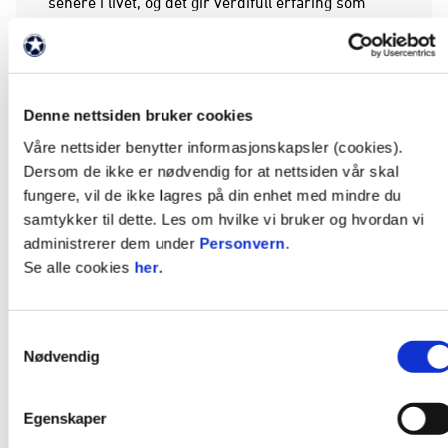
senere i livet, og det gir verdifull erfaring som
kommer godt med i senere jobber, melder FFK og
NAV.
NAV og FFK Samfunn samarbeider med felles mål
Denne nettsiden bruker cookies
om å inkludere de som står utenfor. I et
lokalsamfunn med større andel arbeidsledighet og
Våre nettsider benytter informasjonskapsler (cookies).
utenforskap enn landsgjennomsnittet er dette
Dersom de ikke er nødvendig for at nettsiden vår skal
arrangementet ekstra viktig som et ledd å bidra til
fungere, vil de ikke lagres på din enhet med mindre du
ungdoms første møte og erfaring med
samtykker til dette. Les om hvilke vi bruker og hvordan vi
arbeidslivet.
administrerer dem under
Personvern
.
Se alle cookies
her
.
Har du som arbeidsgiver behov for å ansette, eller
har mulighet til å ansette én til i sommerjobb; ta
Samtykkevalg
kontakt med NAV på disse
Nødvendig
maildressene:
bjorn.bergman@nav.no
gitte.godo@nav.no
FFK Samfunn på;
ns@fredrikstadfk.no
Egenskaper