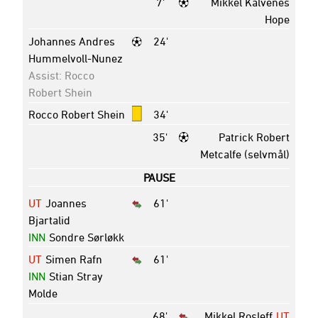
7'
Mikkel Kalvenes
Hope
Johannes Andres
24'
Hummelvoll-Nunez
Assist: Rocco
Robert Shein
Rocco Robert Shein
34'
35'
Patrick Robert
Metcalfe (selvmål)
PAUSE
UT
Joannes
61'
Bjartalid
INN
Sondre Sørløkk
UT
Simen Rafn
61'
INN
Stian Stray
Molde
68'
Mikkel Rosleff
UT