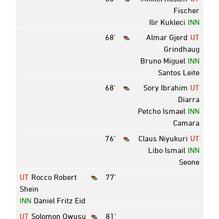
Fischer
Ilir Kukleci
INN
68'
Almar Gjerd
UT
Grindhaug
Bruno Miguel
INN
Santos Leite
68'
Sory Ibrahim
UT
Diarra
Petcho Ismael
INN
Camara
76'
Claus Niyukuri
UT
Libo Ismail
INN
Seone
UT
Rocco Robert
77'
Shein
INN
Daniel Fritz Eid
UT
Solomon Owusu
81'