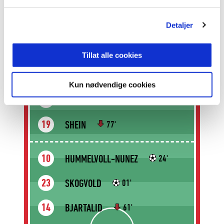
FREDRIKSEN
12
Detaljer
WOLEDZI
22
Tillat alle cookies
METCALFE
11
35'
Kun nødvendige cookies
OWUSU
6
SHEIN
19
77'
HUMMELVOLL-NUNEZ
10
24'
SKOGVOLD
23
01'
BJARTALID
14
61'