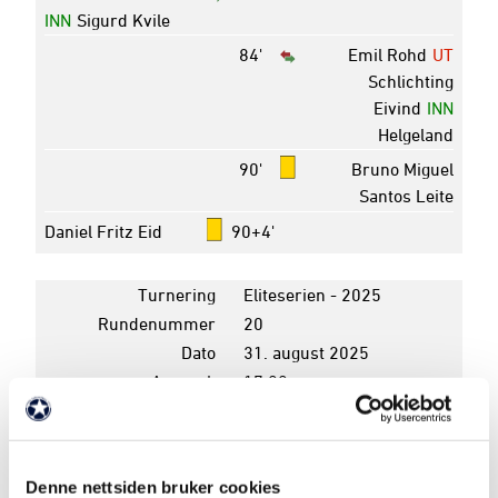
INN
Sigurd Kvile
84'
Emil Rohd
UT
Schlichting
Eivind
INN
Helgeland
90'
Bruno Miguel
Santos Leite
Daniel Fritz Eid
90+4'
Turnering
Eliteserien - 2025
Rundenummer
20
Dato
31. august 2025
Avspark
17:00
Pauseresultat
2 - 2
Sluttresultat
2 - 2
Arena
Fredrikstad stadion
Denne nettsiden bruker cookies