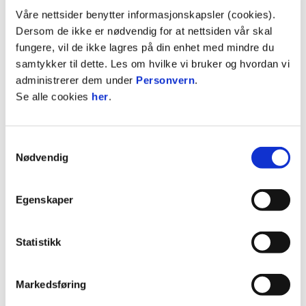
Våre nettsider benytter informasjonskapsler (cookies).
K
P
Dersom de ikke er nødvendig for at nettsiden vår skal
fungere, vil de ikke lagres på din enhet med mindre du
10
ROSENBORG
15
18
samtykker til dette. Les om hvilke vi bruker og hvordan vi
11
KFUM
16
18
administrerer dem under
Personvern
.
12
FREDRIKSTAD
15
17
Se alle cookies
her
.
13
SANDEFJORD
16
15
Se hele tabellen
Samtykkevalg
Nødvendig
Egenskaper
BØRSHEIM
77
Statistikk
RAFN
5
61'
Markedsføring
OWUSU
28
81'