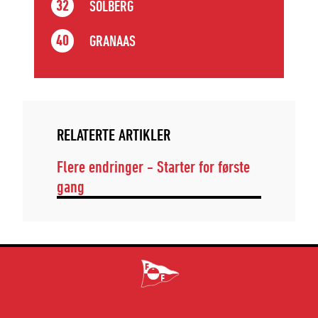
SOLBERG
32
GRANAAS
40
RELATERTE ARTIKLER
Flere endringer - Starter for første
gang