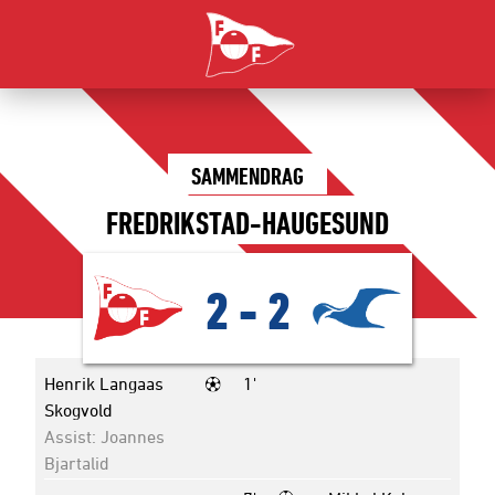
SAMMENDRAG
FREDRIKSTAD-HAUGESUND
2
-
2
Henrik Langaas
1'
Skogvold
Assist: Joannes
Bjartalid