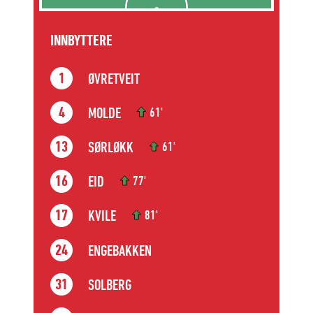
INNBYTTERE
ØVRETVEIT
1
MOLDE
4
61'
SØRLØKK
13
61'
EID
16
77'
KVILE
17
81'
ENGEBAKKEN
24
SOLBERG
31