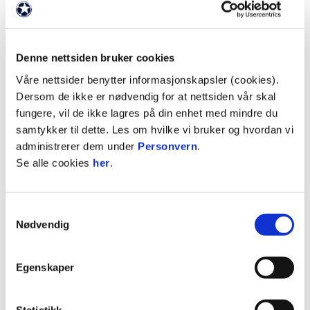
Denne nettsiden bruker cookies
Våre nettsider benytter informasjonskapsler (cookies).
Dersom de ikke er nødvendig for at nettsiden vår skal
fungere, vil de ikke lagres på din enhet med mindre du
Martin Børsheim (t.v) og Henrik Skogvold er faste
inventarer i Norge U21-tropppen.
samtykker til dette. Les om hvilke vi bruker og hvordan vi
administrerer dem under
Personvern
.
Se alle cookies
her
.
Mandag kl. 18:00 møter Norge U21 Finland på
Melløs Stadion i Moss, og med for Norge er det tre
Samtykkevalg
FFK-spillere. Martin Børsheim, Jonathan Norbye
Nødvendig
og Henrik Skogvold skal alle tre være med på
samlingen.
Egenskaper
Statistikk