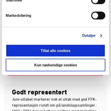
Markedsføring
Detaljer
Tillat alle cookies
Jonathan Norbye er også med i U21-troppen.
Kun nødvendige cookies
(Foto: Mathias Bergeld / BILDBYRÅN)
Godt representert
Juni-uttaket markerer nok et uttak med god FFK-
representasjon rundt om på landslagssamlinger.
Hittil i 2026 har vi hatt sju spillere med innkalling