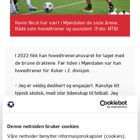
Kevin Nicol har vært i Mjøndalen de siste årene.
Både som hovedtrener og assistent. (Foto: NTB)
I 2022 fikk han hovedtreneransvaret for laget med
de brune draktene. Før tiden i Mjøndalen var han
hovedtrener for Asker i 2. divisjon.
- Jeg er veldig dedikert og engasjert. Kanskje litt
typisk skotsk, med stor lidenskap til fotball. Jeg
elsker å jobbe hardt, elsker å være ute på matta
og jobbe med spillerne. Jeg liker å utvikle gode
relasjoner, ikke bare med spillerne, men også de
andre rundt oss i klubben, sier vår nye
Denne nettsiden bruker cookies
førstelagstrener og fortsetter:
Våre nettsider benytter informasjonskapsler (cookies).