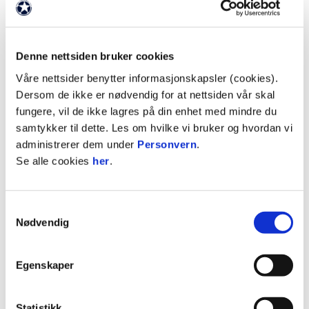
Forsiden
/
Nyheter
/
Denne nettsiden bruker cookies
ANNONSE:
Våre nettsider benytter informasjonskapsler (cookies).
Dersom de ikke er nødvendig for at nettsiden vår skal
fungere, vil de ikke lagres på din enhet med mindre du
Foto
: Joakim Simensen, Fredriksstad Blad
samtykker til dette. Les om hvilke vi bruker og hvordan vi
administrerer dem under
Personvern
.
Se alle cookies
her
.
ANNONSE FRA ELITESERIEN:
Samtykkevalg
Publisert: 09.01.2024
Nødvendig
Egenskaper
Statistikk