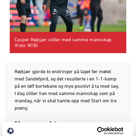
Casper Røjkjær stiller med samme mannskap.
(Foto: NTB)
Røjkjær gjorde to endringer på laget før møtet
med Sandefjord, og det resulterte i en 1-1-kamp
på en tøff bortebane og mye positivt å ta med seg.
I dag stiller han med samme mannskap som på
mandag, når vi skal hamle opp med Start om tre
poeng.
Ny mann i tropp
Troppens eneste endring finner vi på benken.