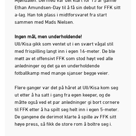
Ethan Amundsen-Day til å få sin debut for FFK sitt
a-lag. Han tok plass i midtforsvaret fra start
sammen med Mads Nielsen.
Ingen mål, men underholdende!
Ull/Kisa gikk som ventet ut i en svært vågal stil
med frispilling langt inn i egen 16-meter. De ble
møtt av et offensivt FFK som stod høyt ved alle
anledninger og det ga en underholdende
fotballkamp med mange sjanser begge veier.
Flere ganger var det på håret at Ull/Kisa kom seg
ut etter å ha satt i gang fra egen keeper, og de
måtte også ved et par anledninger gi bort cornere
til FFK etter å ha spilt seg helt inn i egen 5-meter.
De gangene de derimot klarte å spille av FFK sitt
høye press, så fikk de store rom å boltre seg i.