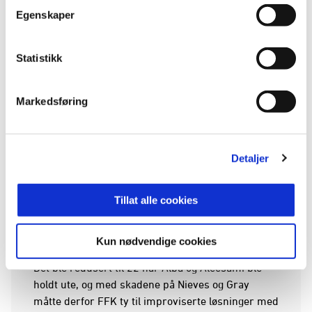
Egenskaper
FFK kunnet scoret flere ganger og 3-0 kom på en
corner etter at gjestene nesten hadde satt ballen i
Statistikk
eget mål. Corneren kranglet Stian Stray Molde inn i
nettet. 4-0 kom på en flott volley fra Kasander
Getz, han banket til på et innlegg fra høyre og
Markedsføring
ballen suste inn bak Ull/Kisa sin keeper ned i
hjørnet.
Detaljer
På slutten reduserte Ull/Kisa med en flott scoring
etter pent spill på venstresiden. Inne foran mål
Tillat alle cookies
ventet Mikkel Rakneberg som snudde og banket
ballen opp i krysset, pent gjort av unggutten!.
Kun nødvendige cookies
Lørdag hadde FFK 24 spillere klare til kamp i dag.
Det ble redusert til 22 når Alba og Aleesami ble
holdt ute, og med skadene på Nieves og Gray
måtte derfor FFK ty til improviserte løsninger med