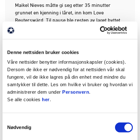
Maikel Nieves måtte gi seg etter 35 minutter
grunnet en kjenning i låret, inn kom Love
Reuterswärd. Til pause ble resten av laget byttet
ut. Inn kom Karstensen, Betten Hansen, Jansson,
Stray Molde, Gray, Øby, Zoulakis, Getz, Farah
og Solberg.
Denne nettsiden bruker cookies
Mange mål etter hvilen
Våre nettsider benytter informasjonskapsler (cookies).
Det tok ikke lange tiden etter pause før FFK var i
Dersom de ikke er nødvendig for at nettsiden vår skal
ledelsen. Alexander Zoulakis brøt Ull/Kisa
fungere, vil de ikke lagres på din enhet med mindre du
sin vågale frispilling og alene med keeper dro han
samtykker til dette. Les om hvilke vi bruker og hvordan vi
seg fint forbi og trillet kula i åpent mål. Årets
administrerer dem under
Personvern
.
første scoring på Stadion!
Se alle cookies
her
.
Nicolay Solberg leverte målpoeng på bestilling i
2020 og brukte ikke lang tid i årets første kamp
Samtykkevalg
heller. Han så keeper stod langt ute og med et
Nødvendig
kunststykke la han en assist med venstrefoten, til
høyrefoten og skrudde ballen inn i det åpen målet.