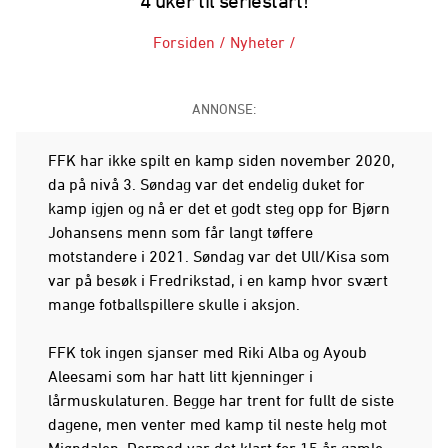
4 uker til seriestart!
Forsiden
/
Nyheter
/
ANNONSE:
FFK har ikke spilt en kamp siden november 2020,
da på nivå 3. Søndag var det endelig duket for
kamp igjen og nå er det et godt steg opp for Bjørn
Johansens menn som får langt tøffere
motstandere i 2021. Søndag var det Ull/Kisa som
var på besøk i Fredrikstad, i en kamp hvor svært
mange fotballspillere skulle i aksjon.
FFK tok ingen sjanser med Riki Alba og Ayoub
Aleesami som har hatt litt kjenninger i
lårmuskulaturen. Begge har trent for fullt de siste
dagene, men venter med kamp til neste helg mot
Mjøndalen. Dermed var det klart for 15 år gamle