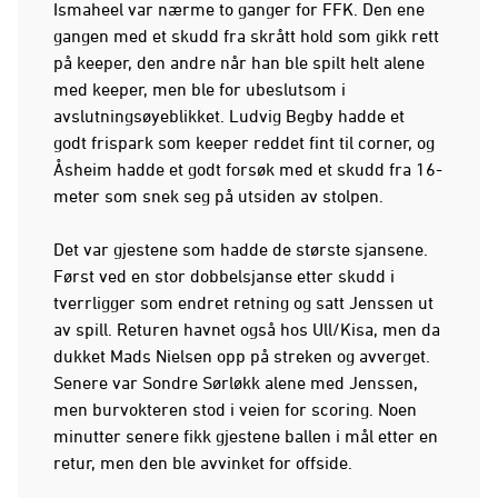
Ismaheel var nærme to ganger for FFK. Den ene
gangen med et skudd fra skrått hold som gikk rett
på keeper, den andre når han ble spilt helt alene
med keeper, men ble for ubeslutsom i
avslutningsøyeblikket. Ludvig Begby hadde et
godt frispark som keeper reddet fint til corner, og
Åsheim hadde et godt forsøk med et skudd fra 16-
meter som snek seg på utsiden av stolpen.
Det var gjestene som hadde de største sjansene.
Først ved en stor dobbelsjanse etter skudd i
tverrligger som endret retning og satt Jenssen ut
av spill. Returen havnet også hos Ull/Kisa, men da
dukket Mads Nielsen opp på streken og avverget.
Senere var Sondre Sørløkk alene med Jenssen,
men burvokteren stod i veien for scoring. Noen
minutter senere fikk gjestene ballen i mål etter en
retur, men den ble avvinket for offside.