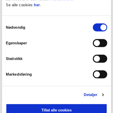
Se alle cookies
her
.
23 Skogvold
Innbyttere:
Samtykkevalg
Jenssen, Engebakken, Skaret, Aukland, Stray
Nødvendig
Molde, Metcalfe, Hendriksson, Kjær, Johansen.
Egenskaper
Statistikk
Markedsføring
Detaljer
Tillat alle cookies