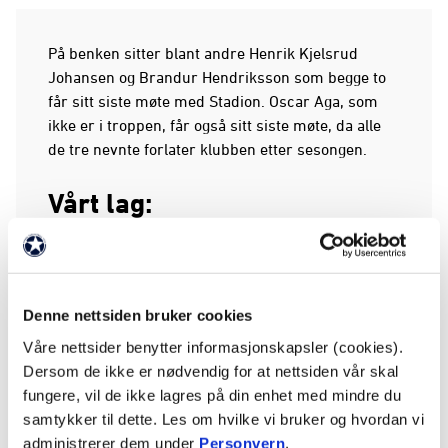
På benken sitter blant andre Henrik Kjelsrud
Johansen og Brandur Hendriksson som begge to
får sitt siste møte med Stadion. Oscar Aga, som
ikke er i troppen, får også sitt siste møte, da alle
de tre nevnte forlater klubben etter sesongen.
Vårt lag:
30 Fischer
05 Rafn
10 Bjørlo
13 Sørløkk
Denne nettsiden bruker cookies
14 Bjartalid
Våre nettsider benytter informasjonskapsler (cookies).
15 Fall
Dersom de ikke er nødvendig for at nettsiden vår skal
16 Eid
fungere, vil de ikke lagres på din enhet med mindre du
17 Kvile
samtykker til dette. Les om hvilke vi bruker og hvordan vi
19 Magnusson
administrerer dem under
Personvern
.
22 Woledzi