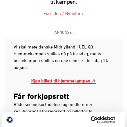
til kampen.
Forsiden
/
Nyheter
/
ANNONSE:
Vi skal møte danske Midtjylland i UEL Q3.
Hjemmekampen spilles nå på torsdag, mens
bortekampen spilles en uke senere - torsdag 14.
august.
Kjøp billett til hjemmekampen
Får forkjøpsrett
Både sesongkortholdere og medlemmer
kvalifiserer til forkjøpsrett på billetter til
bortekampen i Herning. Det holdes av en egen
kvote for disse. Det vil bli sendt ut en e-post i