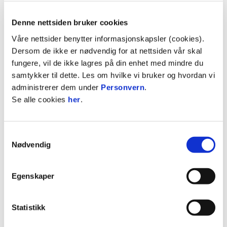
kveld som tar deg til siden du kan kjøpe billett på.
Denne nettsiden bruker cookies
Billettene selges via våre billettsider. Der vil du få
Våre nettsider benytter informasjonskapsler (cookies).
et bevis på at du har kjøpt billetter, men dette er
Dersom de ikke er nødvendig for at nettsiden vår skal
ikke gyldige kampbilletter. Gyldige kampbilletter
fungere, vil de ikke lagres på din enhet med mindre du
vil bli sendt til den e-postadressen som blir
samtykker til dette. Les om hvilke vi bruker og hvordan vi
registrert ved kjøp av bortebilletter i TicketCo.
administrerer dem under
Personvern
.
Kampbillettene sendes senest ut i neste uke, i
Se alle cookies
her
.
forkant av kampen.
Åpent salg
Samtykkevalg
Nødvendig
Det åpne salget starter i morgen, onsdag, klokken
18:00. Billettene holdt av til
medlemmer/sesongkortholdere vil fortsatt være
Egenskaper
holdt av.
Statistikk
Det vil bli samme fremgangsmåte på billettsalget
som med de som har forkjøpsrett. Billetter som