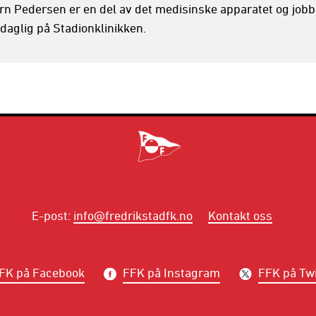
rn Pedersen er en del av det medisinske apparatet og jobbe
l daglig på Stadionklinikken.
E-post
:
info@fredrikstadfk.no
Kontakt oss
FK på Facebook
FFK på Instagram
FFK på Twi