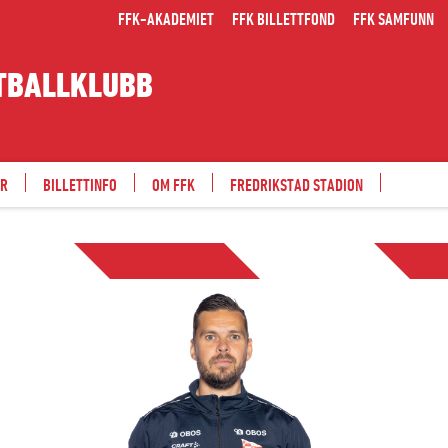
FFK-AKADEMIET
FFK BILLETTFOND
FFK SAMFUNN
TBALLKLUBB
ER
BILLETTINFO
OM FFK
FREDRIKSTAD STADION