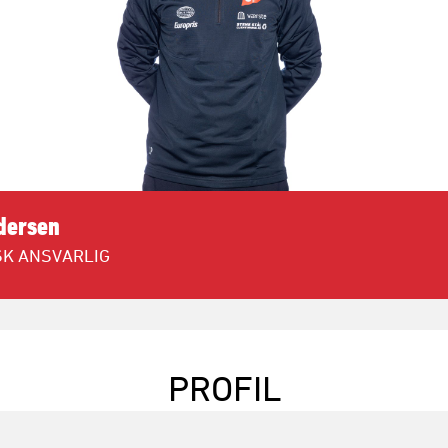
dersen
SK ANSVARLIG
PROFIL