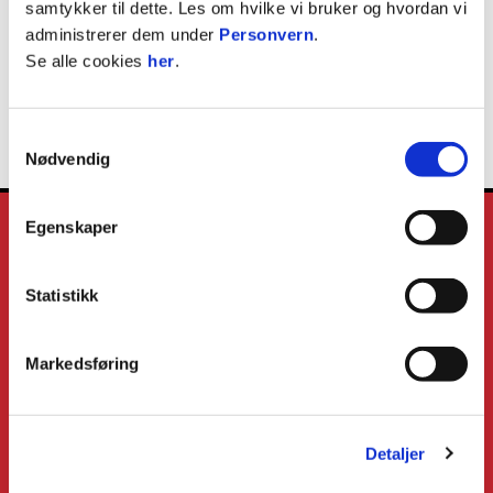
samtykker til dette. Les om hvilke vi bruker og hvordan vi
Håkon Wæhler
administrerer dem under
Personvern
.
Se alle cookies
her
.
FYSIOTERAPEUT
Samtykkevalg
Nødvendig
Egenskaper
Statistikk
E-post
:
info@fredrikstadfk.no
Kontakt oss
Markedsføring
FFK på Facebook
FFK på Instagram
Detaljer
FFK på Twitter