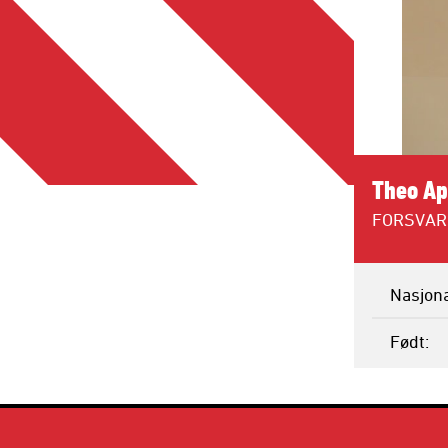
Theo Ap
FORSVAR
Nasjona
Født