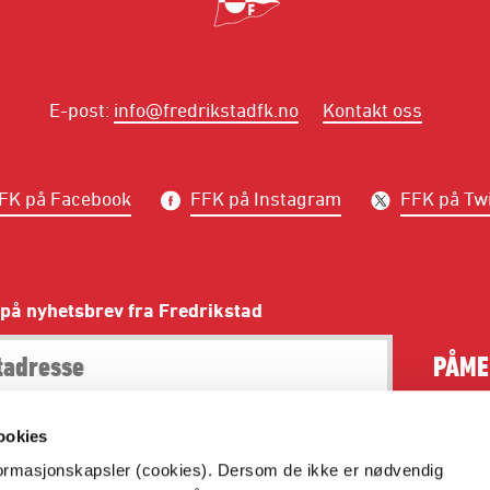
E-post
:
info@fredrikstadfk.no
Kontakt oss
FK på Facebook
FFK på Instagram
FFK på Twi
på nyhetsbrev fra Fredrikstad
PÅME
ookies
nformasjonskapsler (cookies). Dersom de ikke er nødvendig
Dette er Fredrikstad Fotballklubbs offisielle hjemmeside.