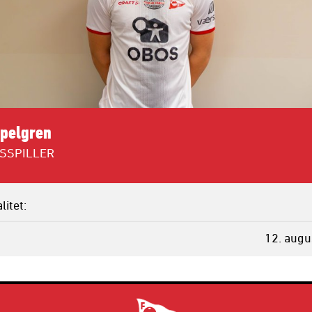
pelgren
SSPILLER
litet
12. augu