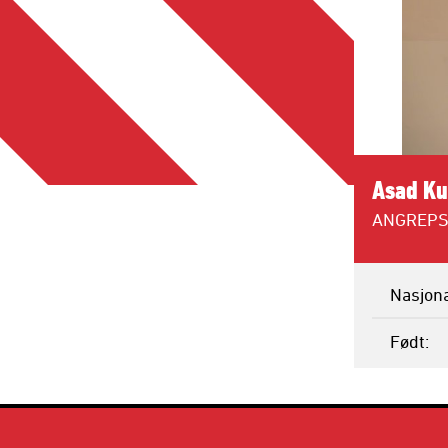
Asad Ku
ANGREPS
Nasjona
Født