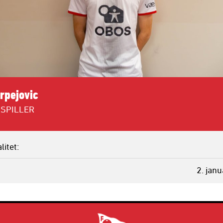
rpejovic
SPILLER
litet
2. jan