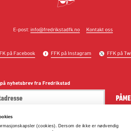
E-post
:
info@fredrikstadfk.no
Kontakt oss
FK på Facebook
FFK på Instagram
FFK på Twi
på nyhetsbrev fra Fredrikstad
PÅME
ookies
nformasjonskapsler (cookies). Dersom de ikke er nødvendig
Dette er Fredrikstad Fotballklubbs offisielle hjemmeside.