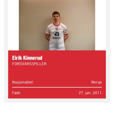
Eirik Kinnerud
FORSVARSSPILLER
Nasjonalitet
Norge
Født
27. jan. 2011