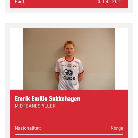
Født
3. feb. 2011
Emrik Emilio Sukkehagen
MIDTBANESPILLER
Nasjonalitet
Norge