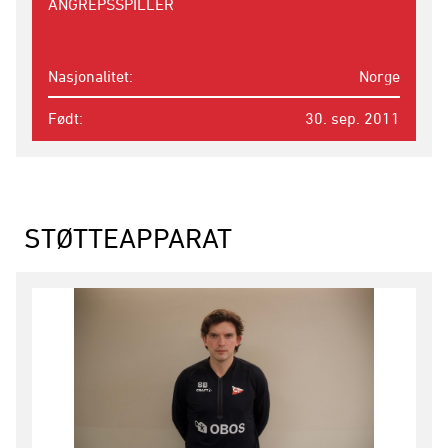
ANGREPSSPILLER
Nasjonalitet
Norge
Født
30. sep. 2011
STØTTEAPPARAT