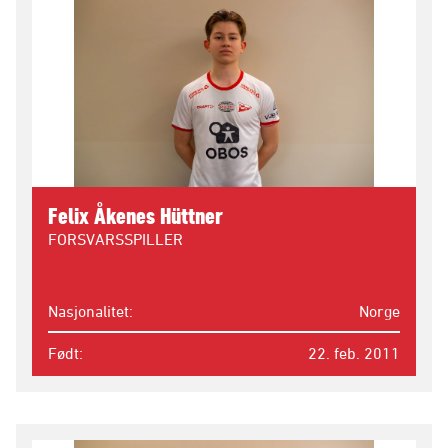
Felix Åkenes Hüttner
FORSVARSSPILLER
Nasjonalitet
Norge
Født
22. feb. 2011