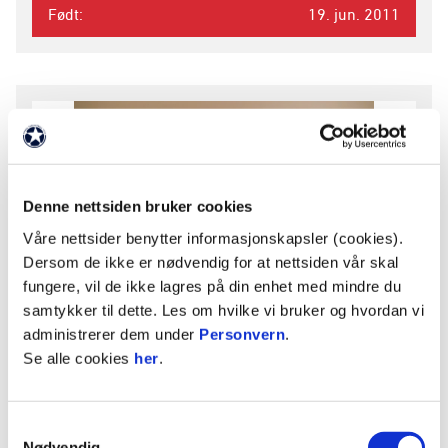
Født
19. jun. 2011
Denne nettsiden bruker cookies
Våre nettsider benytter informasjonskapsler (cookies).
Dersom de ikke er nødvendig for at nettsiden vår skal
fungere, vil de ikke lagres på din enhet med mindre du
samtykker til dette. Les om hvilke vi bruker og hvordan vi
Kevin Røian
administrerer dem under
Personvern
.
MIDTBANESPILLER
Se alle cookies
her
.
Nasjonalitet
Norge
Samtykkevalg
Nødvendig