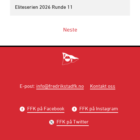
Eliteserien 2026 Runde 11
Neste
E-post
:
info@fredrikstadfk.no
Kontakt oss
FFK på Facebook
FFK på Instagram
FFK på Twitter