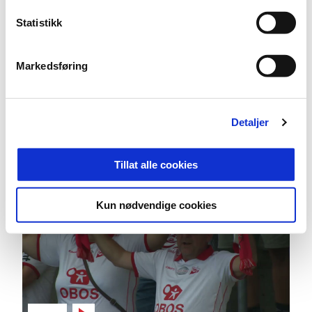
Statistikk
Markedsføring
03:27
17.7.2026
|
00:03:27
Detaljer
Bodø/Glimt - Fredrikstad 1-0
Eliteserien 2026 Runde 14
Tillat alle cookies
Kun nødvendige cookies